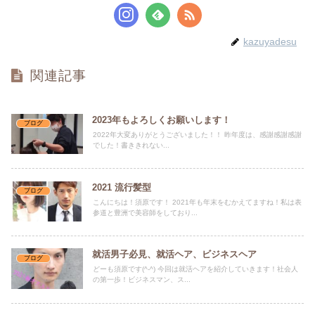
kazuyadesu
関連記事
2023年もよろしくお願いします！
ブログ
2022年大変ありがとうございました！！ 昨年度は、感謝感謝感謝
でした！書ききれない...
2021 流行髪型
ブログ
こんにちは！須原です！ 2021年も年末をむかえてますね！私は表
参道と豊洲で美容師をしており...
就活男子必見、就活ヘア、ビジネスヘア
ブログ
どーも須原です(^-^) 今回は就活ヘアを紹介していきます！社会人
の第一歩！ビジネスマン、ス...