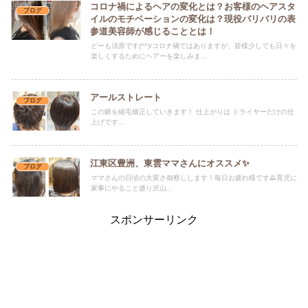
コロナ禍によるヘアの変化とは？お客様のヘアスタ
ブログ
イルのモチベーションの変化は？現役バリバリの表
参道美容師が感じることとは！
どーも須原です(^^)/コロナ禍ではありますが、皆様少しでも日々を
楽しくするためにヘアーを楽しみま...
アールストレート
ブログ
この癖を縮毛矯正していきます！ 仕上がりは ドライヤーだけの仕
上げです...
江東区豊洲、東雲ママさんにオススメ✨
ブログ
ママさんの日頃の大変さ御察しします！毎日お疲れ様です🙇育児に
家事にやること盛り沢山...
スポンサーリンク